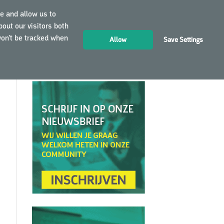
e and allow us to
out our visitors both
LOGIN
NL
won’t be tracked when
Allow
Save Settings