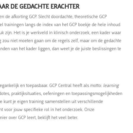
AAR DE GEDACHTE ERACHTER
n de afkorting GCP. Slecht doordachte, theoretische GCP
eel trainingen langs de index van het GCP boekje de hele inhoud
k zijn. Het is je werkveld in klinisch onderzoek, een kader waar
ing zou niet moeten gaan om de regels zelf, maar om de gedachte
 randen van het kader liggen, dan weet je de juiste beslissingen te
oegankelijk en toepasbaar. GCP Central heeft als motto:
learning
kdotes, praktijksituaties, oefeningen en toepassingsmogelijkheden
e kunt je eigen training samenstellen uit verschillende
ant voor jouw specifieke rol in het onderzoek. Onze
er over GCP leert, beklijft het veel beter.