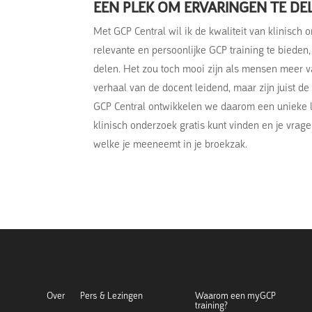
EEN PLEK OM ERVARINGEN TE DE
Met GCP Central wil ik de kwaliteit van klinisch
relevante en persoonlijke GCP training te biede
delen. Het zou toch mooi zijn als mensen meer va
verhaal van de docent leidend, maar zijn juist de 
GCP Central ontwikkelen we daarom een unieke l
klinisch onderzoek gratis kunt vinden en je vrag
welke je meeneemt in je broekzak.
Over
Pers & Lezingen
Waarom een myGCP
training?