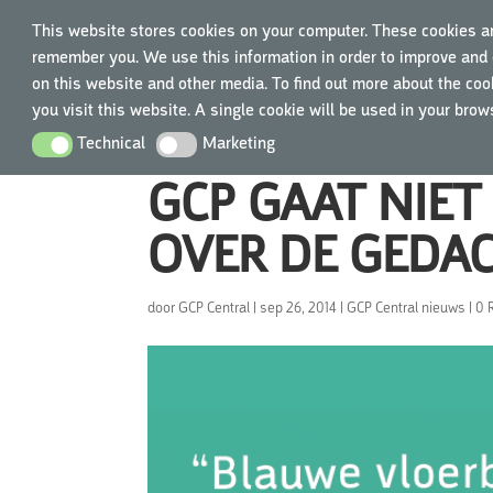
This website stores cookies on your computer. These cookies ar
remember you. We use this information in order to improve and 
on this website and other media. To find out more about the cook
you visit this website. A single cookie will be used in your bro
Technical
Marketing
Technical
Marketing
GCP GAAT NIET
OVER DE GEDA
door
GCP Central
|
sep 26, 2014
|
GCP Central nieuws
|
0 