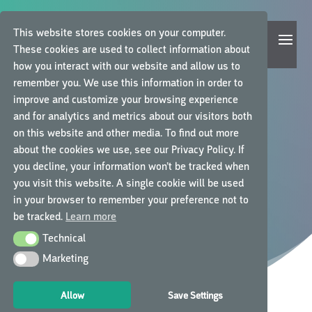
This website stores cookies on your computer.
These cookies are used to collect information about
how you interact with our website and allow us to
remember you. We use this information in order to
improve and customize your browsing experience
and for analytics and metrics about our visitors both
on this website and other media. To find out more
PERS & LEZINGEN
about the cookies we use, see our Privacy Policy. If
you decline, your information won’t be tracked when
you visit this website. A single cookie will be used
IN HET NIEUWS EN OP HET
in your browser to remember your preference not to
PODIUM
be tracked.
Learn more
Technical
Technical
Marketing
Marketing
Allow
Save Settings