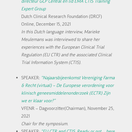
directeur GCP Central en lid EMA CTIS Training
Expert Group
Dutch Clinical Research Foundation (DRCF)
Online, December 15, 2021
In this Dutch language interview, Marieke
Meulemans was interviewed to share her
experiences with the European Clinical Trial
Regulation (EU CTR) and the associated Clinical
Trial Information System (CTIS).
SPEAKER:
“Najaarsbijeenkomst Vereniging Farma
& Recht (virtual) – De Europese verordening voor
klinisch geneesmiddelenonderzoek (ECTR) Zijn
we er klaar voor?”
VFENR – Dagvoorzitter(Chairman), November 25,
2021
Chair for the symposium.
SPEAKER:
“EU CTR and CTIS. Ready or not… here