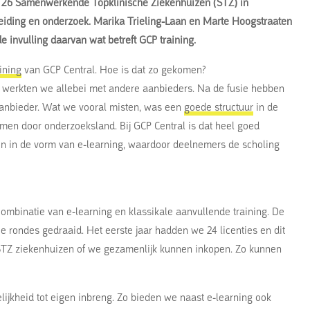
e 26 Samenwerkende Topklinische Ziekenhuizen (STZ) in
leiding en onderzoek. Marika Trieling-Laan en Marte Hoogstraaten
 invulling daarvan wat betreft GCP training.
ining
van GCP Central. Hoe is dat zo gekomen?
 werkten we allebei met andere aanbieders. Na de fusie hebben
aanbieder. Wat we vooral misten, was een
goede structuur
in de
omen door onderzoeksland. Bij GCP Central is dat heel goed
n in de vorm van e-learning, waardoor deelnemers de scholing
ombinatie van e-learning en klassikale aanvullende training. De
e rondes gedraaid. Het eerste jaar hadden we 24 licenties en dit
e STZ ziekenhuizen of we gezamenlijk kunnen inkopen. Zo kunnen
lijkheid tot eigen inbreng. Zo bieden we naast e-learning ook