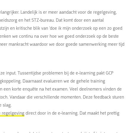
angrijker. Landelijk is er meer aandacht voor de regelgeving,
heidszorg en het STZ-bureau. Dat komt door een aantal
zijn en kritische blik van ‘doe ik mijn onderzoek op een zo goed
denken we continu na over hoe we goed onderzoek op de beste
r meer mankracht waardoor we door goede samenwerking meer tijd
nze input. Tussentijdse problemen bij de e-learning pakt GCP
erugkoppeling. Daarnaast evalueren we de gehele training
 in een korte enquête na het examen. Veel deelnemers vinden de
 toch. Vandaar die verschillende momenten. Deze feedback sturen
 slag.
e regelgeving
direct door in de e-learning. Dat maakt het prettig