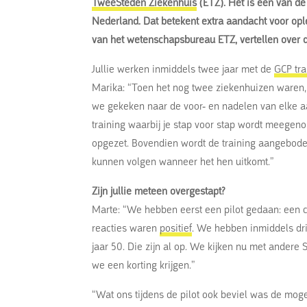
TweeSteden Ziekenhuis
(ETZ). Het is een van d
Nederland. Dat betekent extra aandacht voor op
van het wetenschapsbureau ETZ, vertellen over de
Jullie werken inmiddels twee jaar met de
GCP tra
Marika: “Toen het nog twee ziekenhuizen waren,
we gekeken naar de voor- en nadelen van elke 
training waarbij je stap voor stap wordt meegen
opgezet. Bovendien wordt de training aangebode
kunnen volgen wanneer het hen uitkomt.”
Zijn jullie meteen overgestapt?
Marte: “We hebben eerst een pilot gedaan: een c
reacties waren
positief
. We hebben inmiddels dri
jaar 50. Die zijn al op. We kijken nu met ander
we een korting krijgen.”
“Wat ons tijdens de pilot ook beviel was de moge