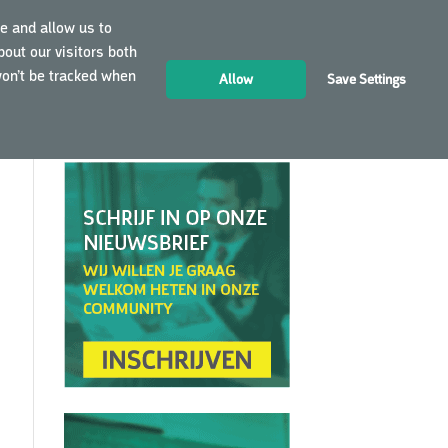
e and allow us to
out our visitors both
LOGIN
NL
won’t be tracked when
Allow
Save Settings