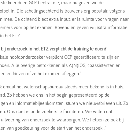
rste keer deed GCP Central die, maar nu geven we de
xibel in. Die scholingsochtend is trouwens erg populair, volgens
 mee. De ochtend biedt extra input, er is ruimte voor vragen naar
nemers voor op het examen. Bovendien geven wij extra informatie
in het ETZ.
bij onderzoek in het ETZ verplicht de training te doen?
kale hoofdonderzoeker verplicht GCP gecertificeerd te zijn en
en. Alle overige betrokkenen als A(N)IOS, coassistenten en
en en kiezen of ze het examen afleggen.”
ok omdat het wetenschapsbureau steeds meer bekend is in huis.
erd. Zo hebben we ons in het begin gepresenteerd op de
ngen en informatiebijeenkomsten, sturen we nieuwsbrieven uit. Zo
n. Ons doel is onderzoekers te faciliteren. We willen dat
 uitvoering van onderzoek te waarborgen. We helpen ze ook bij
len van goedkeuring voor de start van het onderzoek .”