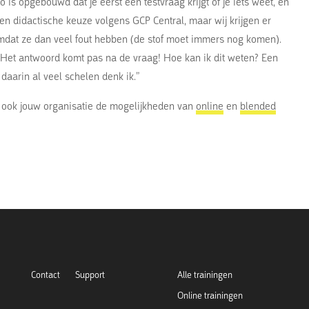
zo is opgebouwd dat je eerst een testvraag krijgt of je iets weet, en
en didactische keuze volgens GCP Central, maar wij krijgen er
at ze dan veel fout hebben (de stof moet immers nog komen).
! Het antwoord komt pas na de vraag! Hoe kan ik dit weten? Een
 daarin al veel schelen denk ik.”
e ook jouw organisatie de mogelijkheden van
online
en
blended
Contact
Support
Alle trainingen
Online trainingen