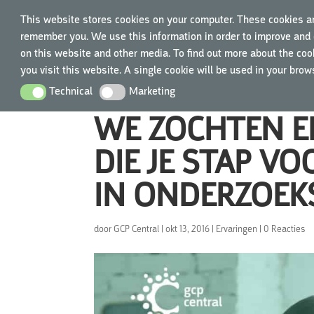
This website stores cookies on your computer. These cookies ar
remember you. We use this information in order to improve and 
on this website and other media. To find out more about the cook
you visit this website. A single cookie will be used in your bro
Technical
Marketing
Technical
Marketing
WE ZOCHTEN E
DIE JE STAP V
IN ONDERZOEK
door
GCP Central
|
okt 13, 2016
|
Ervaringen
|
0 Reacties