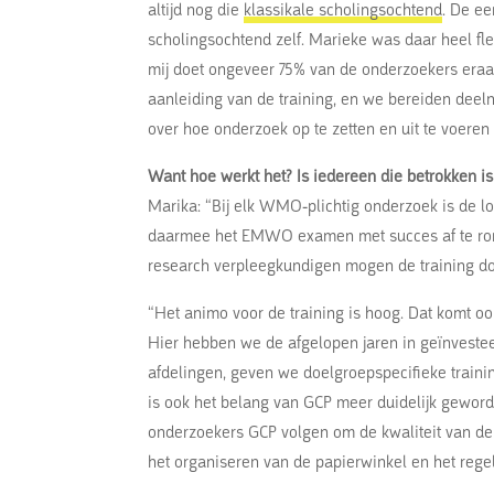
altijd nog die
klassikale scholingsochtend
. De ee
scholingsochtend zelf. Marieke was daar heel fle
mij doet ongeveer 75% van de onderzoekers eraan
aanleiding van de training, en we bereiden deel
over hoe onderzoek op te zetten en uit te voeren 
Want hoe werkt het? Is iedereen die betrokken is 
Marika: “Bij elk WMO-plichtig onderzoek is de lo
daarmee het EMWO examen met succes af te rond
research verpleegkundigen mogen de training do
“Het animo voor de training is hoog. Dat komt o
Hier hebben we de afgelopen jaren in geïnveste
afdelingen, geven we doelgroepspecifieke traini
is ook het belang van GCP meer duidelijk geworde
onderzoekers GCP volgen om de kwaliteit van de
het organiseren van de papierwinkel en het rege