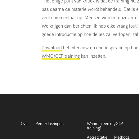
“Het enige punt van kritiek is dat de training nu 
pas daarna de materie wordt behandeld. Dat is e
veel commentaar op. Mensen worden onzeker omd
We krijgen dan berichten: Ik heb elke vraag fout
goede introductie op hoe de les zal verlopen, zal
Download
het interview en doe inspiratie op ho
WMO/GCP training
kan inzetten.
Over
Pers & Lezingen
Waarom een myGCP
training?
Accreditatie
Methode