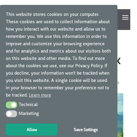
This website stores cookies on your computer.
These cookies are used to collect information about
how you interact with our website and allow us to
remember you. We use this information in order to
improve and customize your browsing experience
LEIDRAAD VOOR
and for analytics and metrics about our visitors both
on this website and other media. To find out more
BEOORDELING ONDERZOEK
about the cookies we use, see our Privacy Policy. If
MINDERJARIGEN
you decline, your information won’t be tracked when
you visit this website. A single cookie will be used
door
GCP Central
|
mrt 9, 2017
|
GCP Central nieuws
|
0 Reacties
in your browser to remember your preference not to
be tracked.
Learn more
Technical
Technical
Marketing
Marketing
Allow
Save Settings