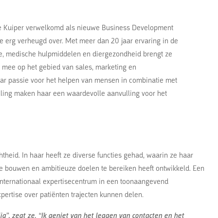
e Kuiper verwelkomd als nieuwe Business Development
 erg verheugd over. Met meer dan 20 jaar ervaring in de
ie, medische hulpmiddelen en diergezondheid brengt ze
e mee op het gebied van sales, marketing en
r passie voor het helpen van mensen in combinatie met
lling maken haar een waardevolle aanvulling voor het
htheid. In haar heeft ze diverse functies gehad, waarin ze haar
 bouwen en ambitieuze doelen te bereiken heeft ontwikkeld. Een
internationaal expertisecentrum in een toonaangevend
pertise over patiënten trajecten kunnen delen.
jg”, zegt ze. “Ik geniet van het leggen van contacten en het