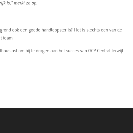
jk is,” merkt ze op.
grond ook een goede handloopster is? Het is slechts een van de
t team.
enthousiast om bij te dragen aan het succes van GCP Central terwijl