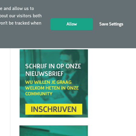
e and allow us to
out our visitors both
LOGIN
NL
won’t be tracked when
Allow
Save Settings